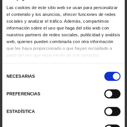
Las cookies de este sitio web se usan para personalizar
el contenido y los anuncios, ofrecer funciones de redes
ORDENAR POR:
sociales y analizar el tráfico. Además, compartimos
información sobre el uso que haga del sitio web con
nuestros partners de redes sociales, publicidad y análisis
web, quienes pueden combinarla con otra información
que les haya proporcionado o que hayan recopilado a
REFINAR
partir del uso que haya hecho de sus servicios.
Selección
1 Productos encontrados
NECESARIAS
de
consentimiento
PREFERENCIAS
ESTADÍSTICA