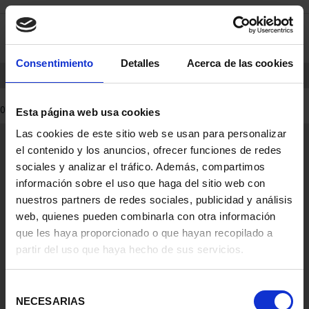
saltar
Saltar
0
al
al
contenido
men
de
Consentimiento
Detalles
Acerca de las cookies
navegacin
INICIO
PRODUCTOS
0 Productos encontrados
Esta página web usa cookies
Las cookies de este sitio web se usan para personalizar
Información General
el contenido y los anuncios, ofrecer funciones de redes
Contacto
sociales y analizar el tráfico. Además, compartimos
Preguntas Frequentes (FAQs)
información sobre el uso que haga del sitio web con
Aviso Legal
nuestros partners de redes sociales, publicidad y análisis
web, quienes pueden combinarla con otra información
Condiciones Legales
que les haya proporcionado o que hayan recopilado a
partir del uso que haya hecho de sus servicios.
Ayuda
Selección
NECESARIAS
de