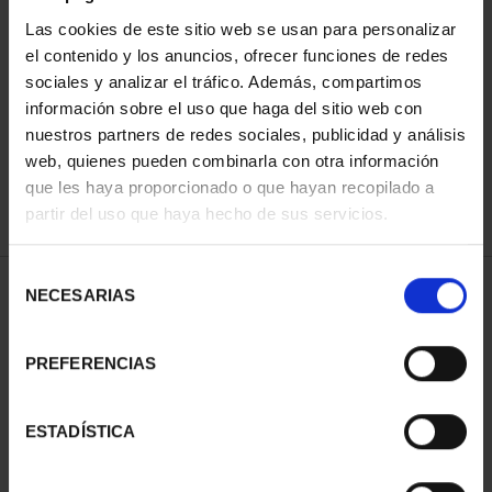
Las cookies de este sitio web se usan para personalizar
el contenido y los anuncios, ofrecer funciones de redes
ORDENAR POR:
sociales y analizar el tráfico. Además, compartimos
información sobre el uso que haga del sitio web con
nuestros partners de redes sociales, publicidad y análisis
web, quienes pueden combinarla con otra información
que les haya proporcionado o que hayan recopilado a
REFINAR
partir del uso que haya hecho de sus servicios.
Selección
1 Productos encontrados
NECESARIAS
de
consentimiento
PREFERENCIAS
ESTADÍSTICA