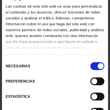
REALES
CINCUENTI...
Las cookies de este sitio web se usan para personalizar
140,00 €
610,00 €
el contenido y los anuncios, ofrecer funciones de redes
sociales y analizar el tráfico. Además, compartimos
información sobre el uso que haga del sitio web con
nuestros partners de redes sociales, publicidad y análisis
web, quienes pueden combinarla con otra información
que les haya proporcionado o que hayan recopilado a
partir del uso que haya hecho de sus servicios.
Selección
NECESARIAS
de
consentimiento
PREFERENCIAS
MARÍA DE MAEZTU
CENTENARIO DE
(2023) 8 REALES
SOROLLA (2023)
140,00 €
CINCUENTÍN
ESTADÍSTICA
610,00 €