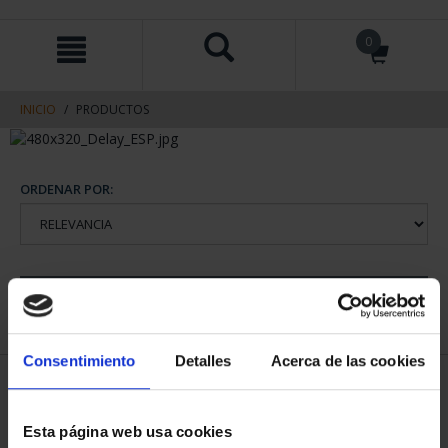
saltar
Saltar
0
al
al
contenido
men
de
navegacin
INICIO
PRODUCTOS
ORDENAR POR:
REFINAR
Consentimiento
Detalles
Acerca de las cookies
1 Productos encontrados
Esta página web usa cookies