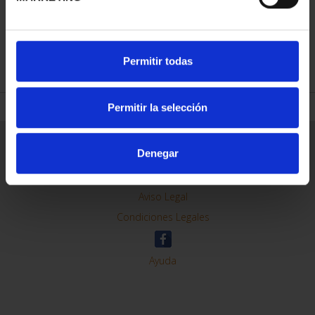
REFINAR
Permitir todas
Permitir la selección
Información General
Denegar
Contacto
Preguntas Frequentes (FAQs)
Aviso Legal
Condiciones Legales
Ayuda