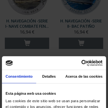
H. NAVEGACIÓN -SERIE
H. NAVEGACIÓN -SERIE
I- NAVE COMBATE FEN...
II- BAC PATIÑO
16,94 €
16,94 €
Consentimiento
Detalles
Acerca de las cookies
Esta página web usa cookies
Las cookies de este sitio web se usan para personalizar
el contenido y los anuncios, ofrecer funciones de redes