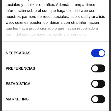
H. NAVEGACIÓN -SERIE
H. NAVEGACIÓN -SERIE
sociales y analizar el tráfico. Además, compartimos
II- CHAMPATIAN CHIN...
II- TRIRREME GRIEGA
16,94 €
16,94 €
información sobre el uso que haga del sitio web con
nuestros partners de redes sociales, publicidad y análisis
web, quienes pueden combinarla con otra información
que les haya proporcionado o que hayan recopilado a
partir del uso que haya hecho de sus servicios.
Selección
NECESARIAS
de
consentimiento
PREFERENCIAS
ESTADÍSTICA
H. NAVEGACIÓN -SERIE
H. NAVEGACIÓN -SERIE
IV- BIRREME ROMANA
III- LHD JUAN CARLO...
MARKETING
16,94 €
16,94 €