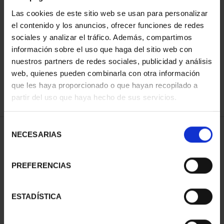
Las cookies de este sitio web se usan para personalizar
el contenido y los anuncios, ofrecer funciones de redes
ORDENAR POR:
sociales y analizar el tráfico. Además, compartimos
información sobre el uso que haga del sitio web con
nuestros partners de redes sociales, publicidad y análisis
web, quienes pueden combinarla con otra información
que les haya proporcionado o que hayan recopilado a
REFINAR
partir del uso que haya hecho de sus servicios.
Selección
1 Productos encontrados
NECESARIAS
de
consentimiento
PREFERENCIAS
ESTADÍSTICA