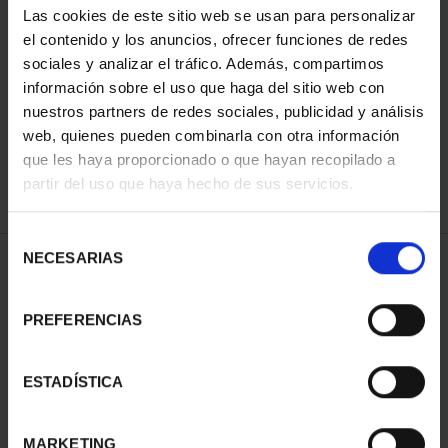
Las cookies de este sitio web se usan para personalizar
el contenido y los anuncios, ofrecer funciones de redes
sociales y analizar el tráfico. Además, compartimos
ORDENAR POR:
información sobre el uso que haga del sitio web con
nuestros partners de redes sociales, publicidad y análisis
web, quienes pueden combinarla con otra información
que les haya proporcionado o que hayan recopilado a
REFINAR
partir del uso que haya hecho de sus servicios.
Selección
NECESARIAS
de
2 Productos encontrados
consentimiento
PREFERENCIAS
ESTADÍSTICA
MARKETING