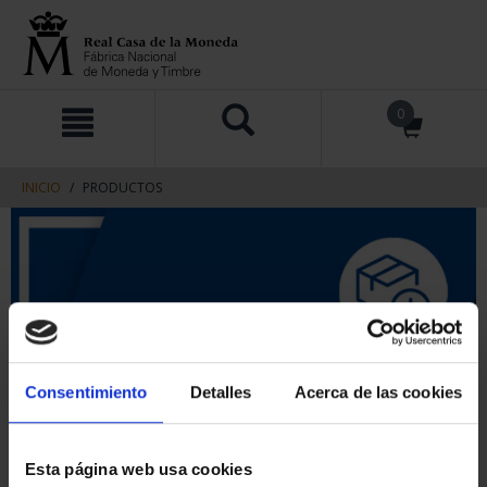
saltar
Saltar
0
al
al
contenido
men
de
navegacin
INICIO
PRODUCTOS
Consentimiento
Detalles
Acerca de las cookies
Esta página web usa cookies