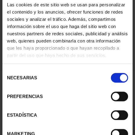
Las cookies de este sitio web se usan para personalizar
el contenido y los anuncios, ofrecer funciones de redes
sociales y analizar el tráfico. Además, compartimos
ORDENAR POR:
información sobre el uso que haga del sitio web con
nuestros partners de redes sociales, publicidad y análisis
web, quienes pueden combinarla con otra información
que les haya proporcionado o que hayan recopilado a
REFINAR
partir del uso que haya hecho de sus servicios.
Selección
NECESARIAS
de
1 Productos encontrados
consentimiento
PREFERENCIAS
ESTADÍSTICA
MARKETING