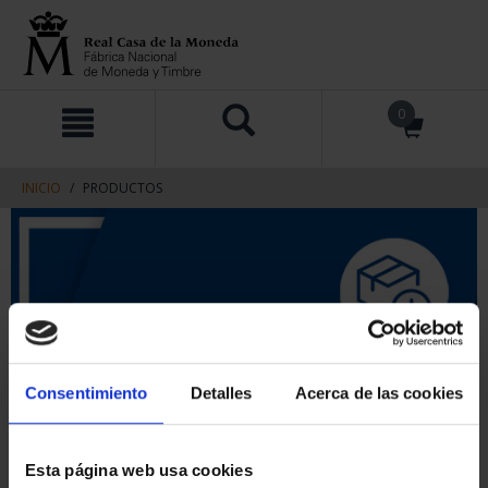
saltar
Saltar
0
al
al
contenido
men
de
navegacin
INICIO
PRODUCTOS
Consentimiento
Detalles
Acerca de las cookies
Esta página web usa cookies