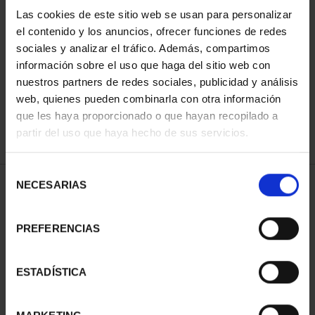
Las cookies de este sitio web se usan para personalizar
el contenido y los anuncios, ofrecer funciones de redes
ORDENAR POR:
sociales y analizar el tráfico. Además, compartimos
información sobre el uso que haga del sitio web con
nuestros partners de redes sociales, publicidad y análisis
web, quienes pueden combinarla con otra información
que les haya proporcionado o que hayan recopilado a
REFINAR
partir del uso que haya hecho de sus servicios.
Selección
NECESARIAS
de
1 Productos encontrados
consentimiento
PREFERENCIAS
ESTADÍSTICA