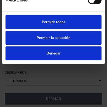
MARKETING
SUSCRIPCIÓN CIUDADES
Permitir todas
PATRIMONIO DE LA
HU...
1.095,00 €
Permitir la selección
Sólo para usuarios
registrados
Denegar
ORDENAR POR:
REFINAR