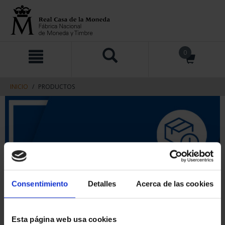
saltar
Saltar
0
al
al
contenido
men
de
navegacin
INICIO
PRODUCTOS
Consentimiento
Detalles
Acerca de las cookies
Esta página web usa cookies