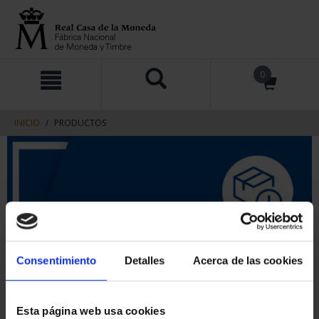
saltar
Saltar
0
al
al
contenido
men
de
navegacin
INICIO
PRODUCTOS
Consentimiento
Detalles
Acerca de las cookies
Esta página web usa cookies