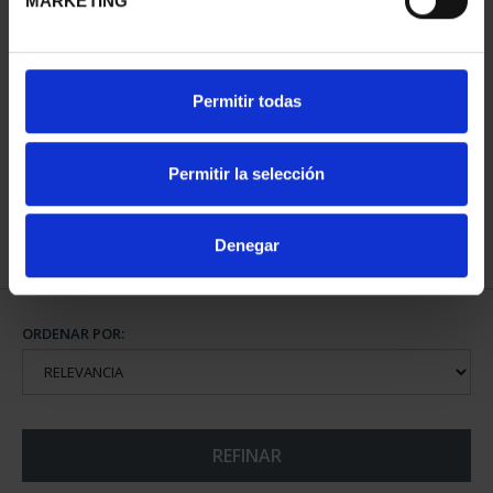
MARKETING
CIUDADES PATRIMONIO
SUSCRIPCIÓN CIUDADES
Permitir todas
II - SALAMANCA
PATRIMONIO DE LA
73,00 €
HU...
1.095,00 €
Permitir la selección
Sólo para usuarios
registrados
Denegar
ORDENAR POR:
REFINAR