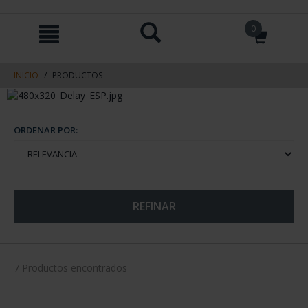
saltar
Saltar
0
al
al
contenido
men
de
navegacin
INICIO
PRODUCTOS
ORDENAR POR:
REFINAR
7 Productos encontrados