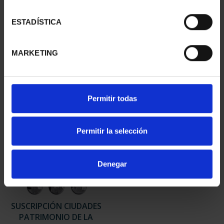
CIUDADES PATRIMONIO
CIUDADES PATRIMONIO
ESTADÍSTICA
II - SALAMANCA
DE LA HUMANIDAD
73,00 €
COLE...
1.095,00 €
MARKETING
Permitir todas
Permitir la selección
Denegar
SUSCRIPCIÓN CIUDADES
PATRIMONIO DE LA