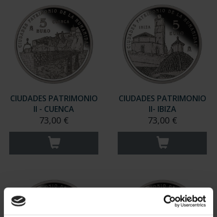
CIUDADES PATRIMONIO
CIUDADES PATRIMONIO
II - CUENCA
II- IBIZA
73,00 €
73,00 €