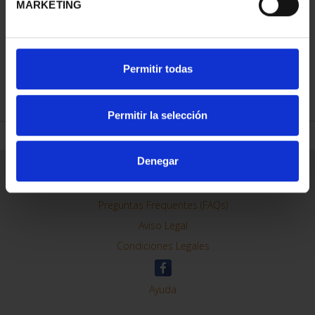
MARKETING
CIUDADES PATRIMONIO
SUSCRIPCIÓN CIUDADES
DE LA HUMANIDAD
PATRIMONIO DE LA
COLE...
HU...
Permitir todas
1.095,00 €
1.095,00 €
Sólo para usuarios
Permitir la selección
registrados
Denegar
ORDENAR POR:
REFINAR