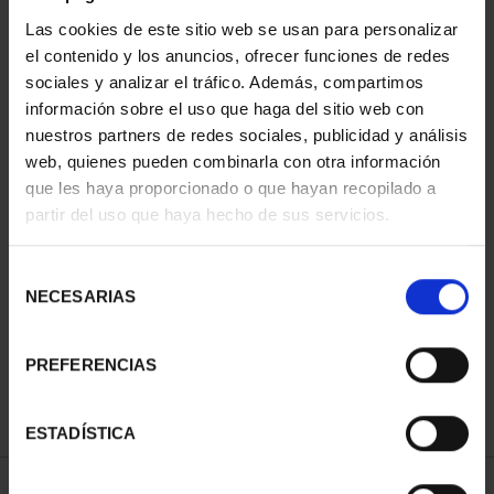
ORDENAR POR:
Las cookies de este sitio web se usan para personalizar
el contenido y los anuncios, ofrecer funciones de redes
sociales y analizar el tráfico. Además, compartimos
información sobre el uso que haga del sitio web con
nuestros partners de redes sociales, publicidad y análisis
REFINAR
web, quienes pueden combinarla con otra información
que les haya proporcionado o que hayan recopilado a
partir del uso que haya hecho de sus servicios.
2 Productos encontrados
Selección
NECESARIAS
de
consentimiento
PREFERENCIAS
ESTADÍSTICA