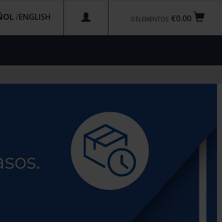
ÑOL
/
€0.00
0
ELEMENTOS