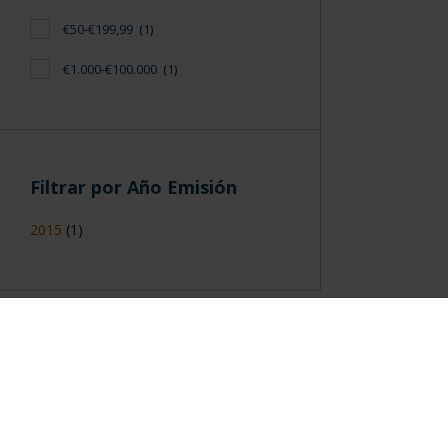
€50-€199,99
(1)
€1.000-€100.000
(1)
Filtrar por Año Emisión
2015
(1)
Información General
Contacto
|
Preguntas Frequentes (FAQs)
|
Aviso Legal
|
Condicio