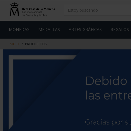
saltar
Saltar
al
al
contenido
men
de
navegacin
MONEDAS
MEDALLAS
ARTES GRÁFICAS
REGALOS
INICIO
PRODUCTOS