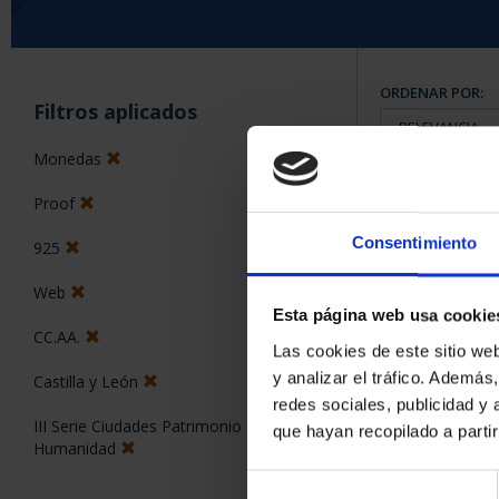
ORDENAR POR:
Filtros aplicados
Monedas
Proof
2 Productos en
Consentimiento
925
Web
Esta página web usa cookie
CC.AA.
Las cookies de este sitio we
y analizar el tráfico. Ademá
Castilla y León
redes sociales, publicidad y
III Serie Ciudades Patrimonio de la
que hayan recopilado a parti
Humanidad
Selección