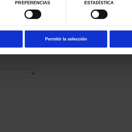
RIMONIO III -
SUSCRIPCIÓN CIUDADES
PREFERENCIAS
ESTADÍSTICA
OVIA
PATRIMONIO DE LA HU...
00 €
1.095,00 €
Sólo para usuarios registrados
Permitir la selección