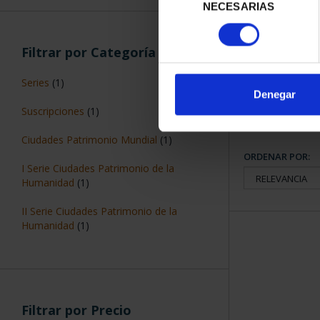
CIUDADES PAT
NECESARIAS
de
SEG
consentimiento
73,
Filtrar por Categoría
Series
(1)
Denegar
Suscripciones
(1)
Ciudades Patrimonio Mundial
(1)
ORDENAR POR:
I Serie Ciudades Patrimonio de la
Humanidad
(1)
II Serie Ciudades Patrimonio de la
Humanidad
(1)
Filtrar por Precio