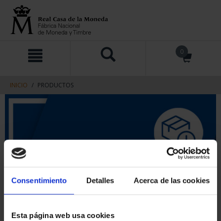
saltar
Saltar
0
al
al
contenido
men
de
navegacin
INICIO
PRODUCTOS
Consentimiento
Detalles
Acerca de las cookies
Esta página web usa cookies