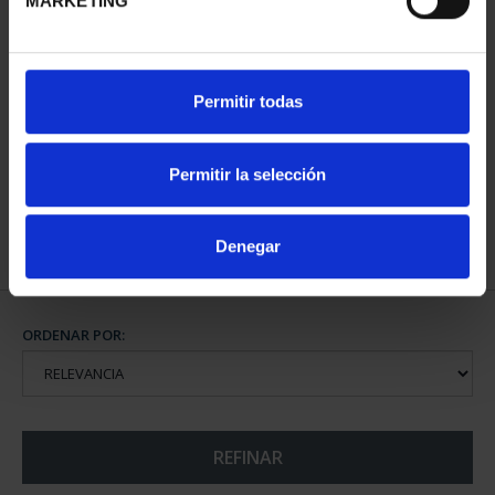
MARKETING
CIUDADES PATRIMONIO
SUSCRIPCIÓN CIUDADES
Permitir todas
- ÁVILA
PATRIMONIO DE LA
73,00 €
HU...
1.095,00 €
Permitir la selección
Sólo para usuarios
registrados
Denegar
ORDENAR POR:
REFINAR