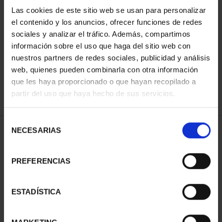
Las cookies de este sitio web se usan para personalizar
el contenido y los anuncios, ofrecer funciones de redes
ORDENAR POR:
sociales y analizar el tráfico. Además, compartimos
información sobre el uso que haga del sitio web con
nuestros partners de redes sociales, publicidad y análisis
web, quienes pueden combinarla con otra información
que les haya proporcionado o que hayan recopilado a
REFINAR
partir del uso que haya hecho de sus servicios.
Selección
NECESARIAS
de
2 Productos encontrados
consentimiento
PREFERENCIAS
ESTADÍSTICA