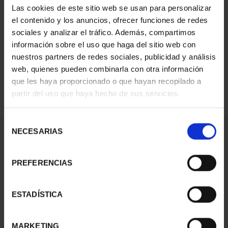
Las cookies de este sitio web se usan para personalizar
el contenido y los anuncios, ofrecer funciones de redes
sociales y analizar el tráfico. Además, compartimos
ORDENAR POR:
información sobre el uso que haga del sitio web con
nuestros partners de redes sociales, publicidad y análisis
web, quienes pueden combinarla con otra información
que les haya proporcionado o que hayan recopilado a
REFINAR
partir del uso que haya hecho de sus servicios.
Selección
NECESARIAS
de
1 Productos encontrados
consentimiento
PREFERENCIAS
ESTADÍSTICA
MARKETING