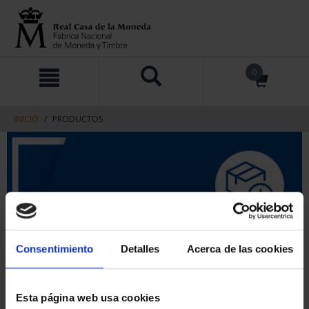
saltar
Saltar
0
al
al
contenido
men
de
navegacin
INICIO
PRODUCTOS
Consentimiento
Detalles
Acerca de las cookies
Esta página web usa cookies