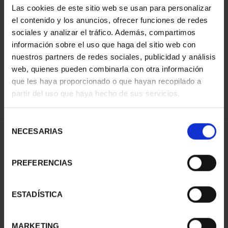
Las cookies de este sitio web se usan para personalizar
el contenido y los anuncios, ofrecer funciones de redes
sociales y analizar el tráfico. Además, compartimos
ORDENAR POR:
información sobre el uso que haga del sitio web con
nuestros partners de redes sociales, publicidad y análisis
web, quienes pueden combinarla con otra información
que les haya proporcionado o que hayan recopilado a
REFINAR
partir del uso que haya hecho de sus servicios.
Selección
NECESARIAS
de
1 Productos encontrados
consentimiento
PREFERENCIAS
ESTADÍSTICA
MARKETING