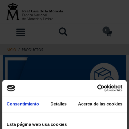
saltar
Saltar
0
al
al
contenido
men
de
navegacin
INICIO
PRODUCTOS
Consentimiento
Detalles
Acerca de las cookies
Esta página web usa cookies