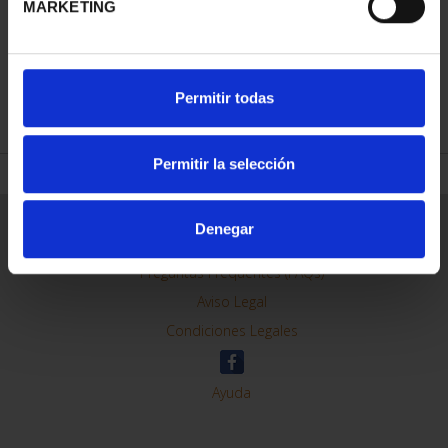
MARKETING
REFINAR
Permitir todas
Permitir la selección
Información General
Denegar
Contacto
Preguntas Frequentes (FAQs)
Aviso Legal
Condiciones Legales
Ayuda