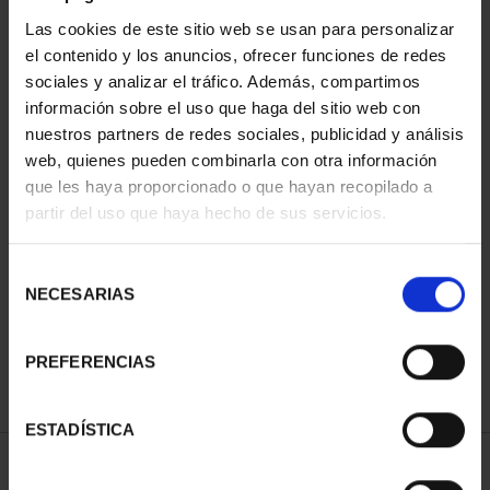
Las cookies de este sitio web se usan para personalizar
el contenido y los anuncios, ofrecer funciones de redes
sociales y analizar el tráfico. Además, compartimos
información sobre el uso que haga del sitio web con
nuestros partners de redes sociales, publicidad y análisis
web, quienes pueden combinarla con otra información
que les haya proporcionado o que hayan recopilado a
partir del uso que haya hecho de sus servicios.
PATRIMONIO
PATRIMONIO
NACIONAL I - EL
NACIONAL II - PALACIO
ESCORIAL
REAL DE...
Selección
73,00 €
73,00 €
NECESARIAS
de
consentimiento
PREFERENCIAS
ESTADÍSTICA
ORDENAR POR: