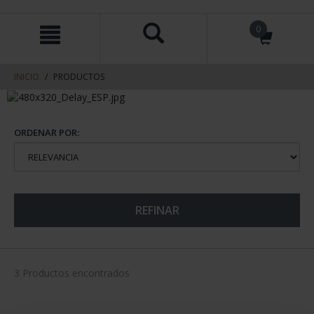
saltar
Saltar
0
al
al
contenido
men
de
navegacin
INICIO
PRODUCTOS
ORDENAR POR:
REFINAR
3 Productos encontrados