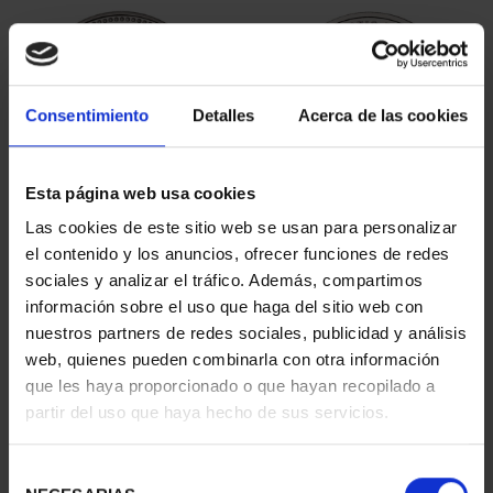
Consentimiento
Detalles
Acerca de las cookies
Esta página web usa cookies
PATRIMONIO
CIUDADES PATRIMONIO
Las cookies de este sitio web se usan para personalizar
NACIONAL II - PALACIO
- ALCALÁ DE HENARES
el contenido y los anuncios, ofrecer funciones de redes
REAL DE...
73,00 €
sociales y analizar el tráfico. Además, compartimos
73,00 €
información sobre el uso que haga del sitio web con
nuestros partners de redes sociales, publicidad y análisis
web, quienes pueden combinarla con otra información
que les haya proporcionado o que hayan recopilado a
partir del uso que haya hecho de sus servicios.
Selección