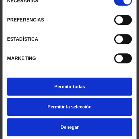
NECESARIAS
de
consentimiento
PREFERENCIAS
ESTADÍSTICA
CIUDADES PATRIMONIO
- ÁVILA
73,00 €
MARKETING
Permitir todas
Permitir la selección
ORDENAR POR:
Denegar