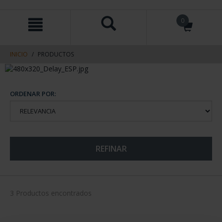
saltar
Saltar
0
al
al
contenido
men
de
navegacin
INICIO
PRODUCTOS
ORDENAR POR:
REFINAR
3 Productos encontrados