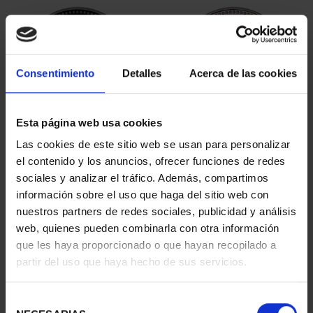
Consentimiento
Detalles
Acerca de las cookies
Esta página web usa cookies
PATRIMONIO
PATRIMONIO
Las cookies de este sitio web se usan para personalizar
NACIONAL I - EL
NACIONAL II - PALACIO
el contenido y los anuncios, ofrecer funciones de redes
ESCORIAL
REAL DE...
sociales y analizar el tráfico. Además, compartimos
73,00 €
73,00 €
información sobre el uso que haga del sitio web con
nuestros partners de redes sociales, publicidad y análisis
web, quienes pueden combinarla con otra información
que les haya proporcionado o que hayan recopilado a
partir del uso que haya hecho de sus servicios.
Selección