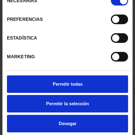
NECESARIAS
de
consentimiento
PREFERENCIAS
ESTADÍSTICA
CIUDADES PATRIMONIO
- ALCALÁ DE HENARES
73,00 €
MARKETING
Permitir todas
Permitir la selección
ORDENAR POR:
Denegar