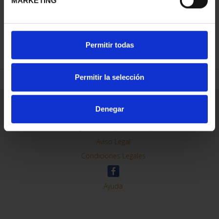
MARKETING
REFINAR
Permitir todas
Permitir la selección
Información General
Denegar
Contacto
Preguntas Frequentes (FAQs)
Aviso Legal
Condiciones Legales
Ayuda