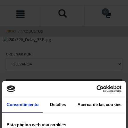
saltar
Saltar
0
al
al
contenido
men
de
navegacin
INICIO
PRODUCTOS
ORDENAR POR:
REFINAR
Consentimiento
Detalles
Acerca de las cookies
1 Productos encontrados
Esta página web usa cookies