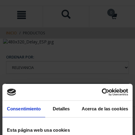
saltar
Saltar
0
al
al
contenido
men
de
navegacin
INICIO
PRODUCTOS
ORDENAR POR:
REFINAR
Consentimiento
Detalles
Acerca de las cookies
1 Productos encontrados
Esta página web usa cookies