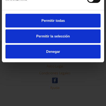
REFINAR
Permitir todas
Permitir la selección
Información General
Denegar
Contacto
Preguntas Frequentes (FAQs)
Aviso Legal
Condiciones Legales
Ayuda