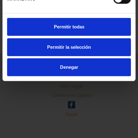
REFINAR
Permitir todas
Permitir la selección
Información General
Denegar
Contacto
Preguntas Frequentes (FAQs)
Aviso Legal
Condiciones Legales
Ayuda