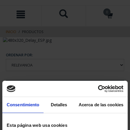
saltar
Saltar
0
al
al
contenido
men
de
navegacin
INICIO
PRODUCTOS
ORDENAR POR:
REFINAR
Consentimiento
Detalles
Acerca de las cookies
1 Productos encontrados
Esta página web usa cookies