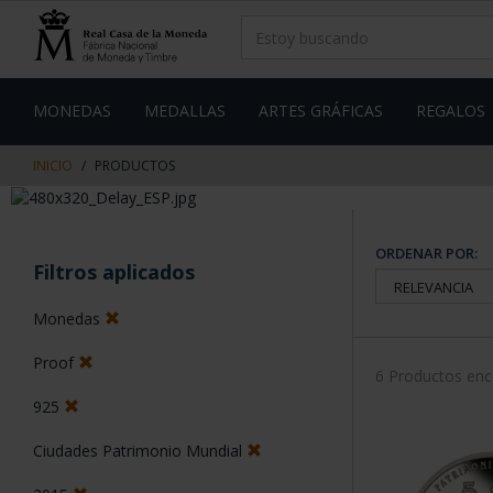
saltar
Saltar
al
al
contenido
men
de
navegacin
MONEDAS
MEDALLAS
ARTES GRÁFICAS
REGALOS
INICIO
PRODUCTOS
ORDENAR POR:
Filtros aplicados
Monedas
Proof
6 Productos en
925
Ciudades Patrimonio Mundial