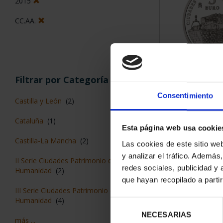
2015
CC.AA.
CIUDADES PAT
Filtrar por Categoría
CUE
Consentimiento
73,
Castilla y León
(2)
Cataluña
(1)
Esta página web usa cookie
Castilla-La Mancha
(2)
Las cookies de este sitio we
y analizar el tráfico. Ademá
II Serie Ciudades Patrimonio de la
redes sociales, publicidad y
Humanidad
(2)
que hayan recopilado a parti
III Serie Ciudades Patrimonio de la
Humanidad
(4)
Selección
NECESARIAS
de
más ...