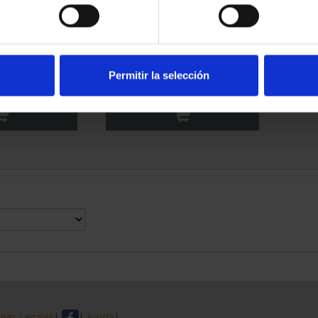
RIMONIO III -
CIUDADES PATRIMONIO III -
 DE CO...
TOLEDO
Permitir la selección
00 €
73,00 €
nes Legales
|
|
Ayuda
|