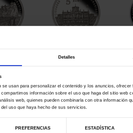
RIMONIO II -
CIUDADES PATRIMONIO II -
CIUD
NCA
SALAMANCA
Detalles
00 €
73,00 €
s
b se usan para personalizar el contenido y los anuncios, ofrecer
s, compartimos información sobre el uso que haga del sitio web 
 análisis web, quienes pueden combinarla con otra información q
r del uso que haya hecho de sus servicios.
PREFERENCIAS
ESTADÍSTICA