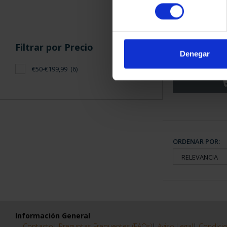
consentimiento
CIUDADES PAT
SANTIAGO
Filtrar por Precio
Denegar
73,
€50-€199,99
(6)
ORDENAR POR:
Información General
Contacto
|
Preguntas Frequentes (FAQs)
|
Aviso Legal
|
Condicio