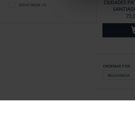
CIUDADES PAT
€50-€199,99
(1)
SANTIAGO
73,
ORDENAR POR:
Información General
Contacto
|
Preguntas Frequentes (FAQs)
|
Aviso Legal
|
Condicio