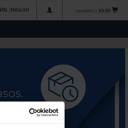
ÑOL
/
€0.00
0
ELEMENTOS