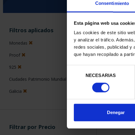
Consentimiento
Esta página web usa cookie
ORDENAR POR:
Filtros aplicados
Las cookies de este sitio we
y analizar el tráfico. Ademá
Monedas
redes sociales, publicidad y
que hayan recopilado a parti
Proof
1 Productos en
925
Selección
NECESARIAS
de
Ciudades Patrimonio Mundial
consentimiento
Galicia
Denegar
Filtrar por Precio