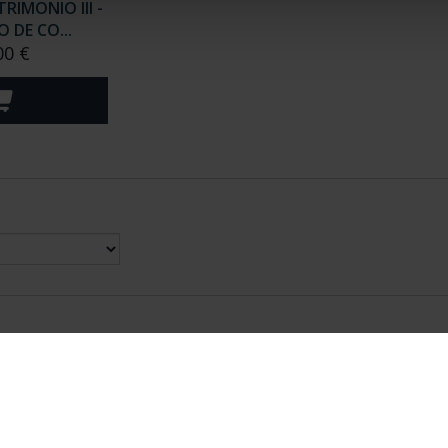
RIMONIO III -
 DE CO...
00 €
nes Legales
|
|
Ayuda
|