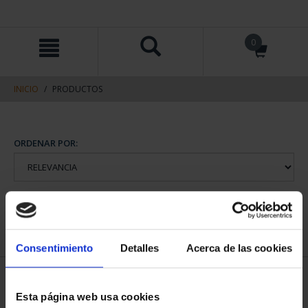
saltar
Saltar
0
al
al
contenido
men
de
navegacin
INICIO
PRODUCTOS
ORDENAR POR:
REFINAR
Consentimiento
Detalles
Acerca de las cookies
1 Productos encontrados
Esta página web usa cookies