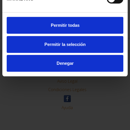
REFINAR
Permitir todas
Permitir la selección
Información General
Denegar
Contacto
Preguntas Frequentes (FAQs)
Aviso Legal
Condiciones Legales
Ayuda