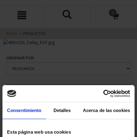
saltar
Saltar
0
al
al
contenido
men
de
navegacin
INICIO
PRODUCTOS
ORDENAR POR:
REFINAR
Consentimiento
Detalles
Acerca de las cookies
1 Productos encontrados
Esta página web usa cookies