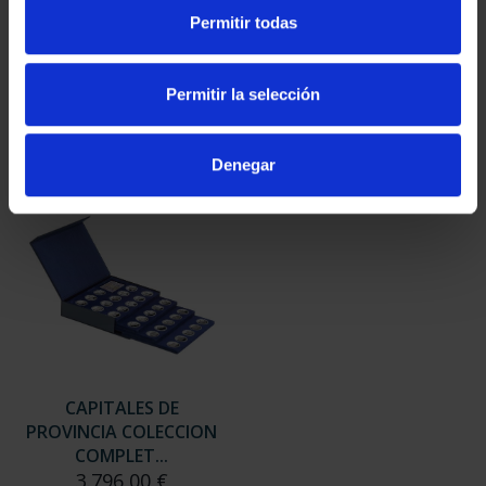
SUSCRIPCIÓN
SUSCRIPCIÓN
Permitir todas
CAPITALES DE
CAPITALES DE
PROVINCIA 3
PROVINCIA 4
949,00 €
949,00 €
Permitir la selección
Sólo para usuarios
Sólo para usuarios
registrados
registrados
Denegar
CAPITALES DE
PROVINCIA COLECCION
COMPLET...
3.796,00 €