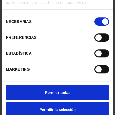
partir del uso que haya hecho de sus servicios.
II- MÉRIDA
II - LA LAGUNA
73,00 €
73,00 €
Selección
NECESARIAS
de
consentimiento
PREFERENCIAS
ESTADÍSTICA
MARKETING
CIUDADES PATRIMONIO
CIUDADES PATRIMONIO
Permitir todas
II - SALAMANCA
III - TARRAGONA
73,00 €
73,00 €
Permitir la selección