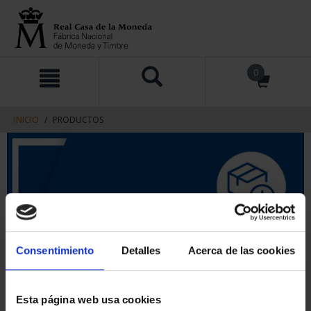
saltar
Saltar
0
al
al
contenido
men
de
navegacin
INICIO
PRODUCTOS
Consentimiento
Detalles
Acerca de las cookies
Esta página web usa cookies