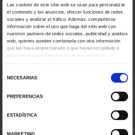
Las cookies de este sitio web se usan para personalizar
el contenido y los anuncios, ofrecer funciones de redes
sociales y analizar el tráfico. Además, compartimos
ORDENAR POR:
información sobre el uso que haga del sitio web con
nuestros partners de redes sociales, publicidad y análisis
web, quienes pueden combinarla con otra información
que les haya proporcionado o que hayan recopilado a
REFINAR
partir del uso que haya hecho de sus servicios.
Selección
NECESARIAS
de
1 Productos encontrados
consentimiento
PREFERENCIAS
ESTADÍSTICA
MARKETING