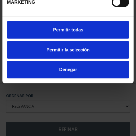
MARKETING
PATRIMONIO
CIUDADES PATRIMONIO
Permitir todas
NACIONAL II - PALACIO
- ALCALÁ DE HENARES
REAL DE...
73,00 €
73,00 €
Permitir la selección
Denegar
ORDENAR POR:
REFINAR