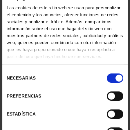
Las cookies de este sitio web se usan para personalizar
el contenido y los anuncios, ofrecer funciones de redes
ORDENAR POR:
sociales y analizar el tráfico. Además, compartimos
información sobre el uso que haga del sitio web con
nuestros partners de redes sociales, publicidad y análisis
web, quienes pueden combinarla con otra información
que les haya proporcionado o que hayan recopilado a
REFINAR
partir del uso que haya hecho de sus servicios.
Selección
2 Productos encontrados
NECESARIAS
de
consentimiento
PREFERENCIAS
ESTADÍSTICA