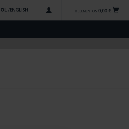
ÑOL
/
0,00 €
0
ELEMENTOS