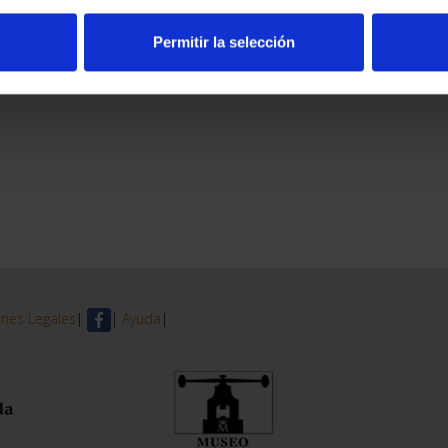
Permitir la selección
nes Legales
|
|
Ayuda
|