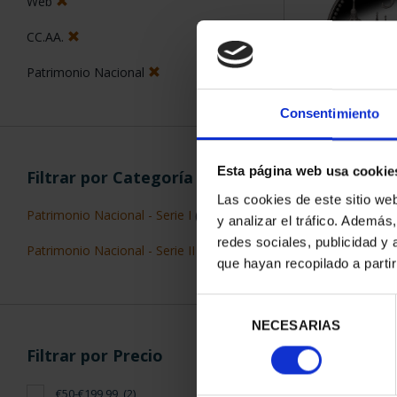
Web
CC.AA.
Patrimonio Nacional
Consentimiento
PATRIMONIO 
EL ES
Esta página web usa cookie
Filtrar por Categoría
73,
Las cookies de este sitio we
Patrimonio Nacional - Serie I
(1)
y analizar el tráfico. Ademá
redes sociales, publicidad y
Patrimonio Nacional - Serie II
(1)
que hayan recopilado a parti
Selección
ORDENAR POR:
NECESARIAS
de
consentimiento
Filtrar por Precio
€50-€199,99
(2)