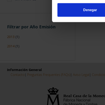
Denegar
Filtrar por Año Emisión
2013
(1)
2014
(1)
Información General
Contacto
|
Preguntas Frequentes (FAQs)
|
Aviso Legal
|
Condicio