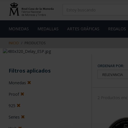
saltar
Saltar
al
al
contenido
men
de
navegacin
MONEDAS
MEDALLAS
ARTES GRÁFICAS
REGALOS
INICIO
PRODUCTOS
ORDENAR POR:
Filtros aplicados
Monedas
Proof
2 Productos en
925
Series