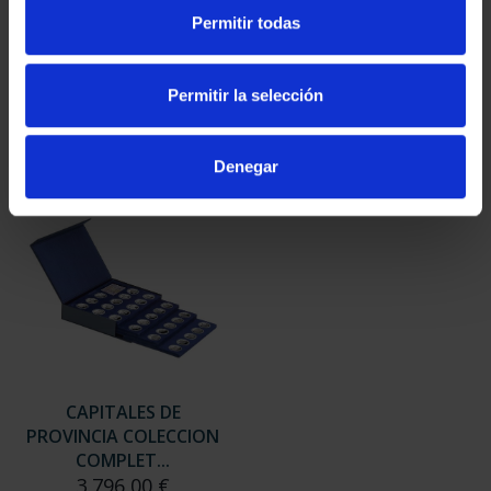
SUSCRIPCIÓN
SUSCRIPCIÓN
Permitir todas
CAPITALES DE
CAPITALES DE
PROVINCIA 3
PROVINCIA 4
949,00 €
949,00 €
Permitir la selección
Sólo para usuarios
Sólo para usuarios
registrados
registrados
Denegar
CAPITALES DE
PROVINCIA COLECCION
COMPLET...
3.796,00 €