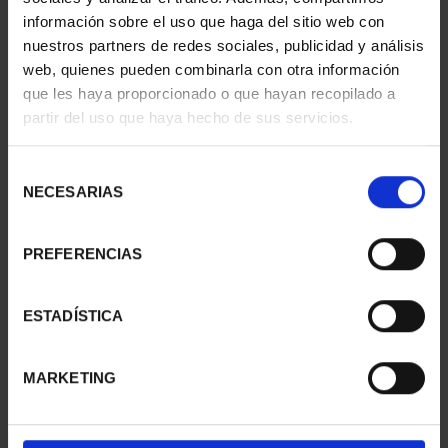
información sobre el uso que haga del sitio web con
nuestros partners de redes sociales, publicidad y análisis
web, quienes pueden combinarla con otra información
SUSCRIPCIÓN
SUSCRIPCIÓN
que les haya proporcionado o que hayan recopilado a
CAPITALES DE
CAPITALES DE
partir del uso que haya hecho de sus servicios.
PROVINCIA 1
PROVINCIA 2
949,00 €
949,00 €
Selección
Sólo para usuarios
Sólo para usuarios
NECESARIAS
de
registrados
registrados
consentimiento
PREFERENCIAS
ESTADÍSTICA
MARKETING