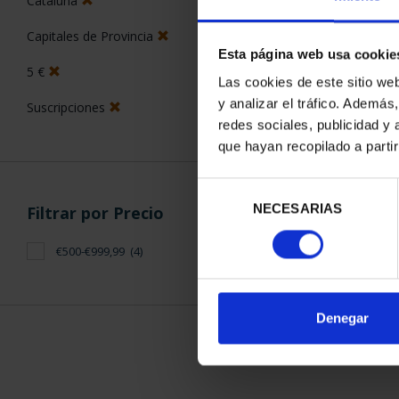
Esta página web usa cookie
ORDENAR POR:
Las cookies de este sitio we
Filtros aplicados
y analizar el tráfico. Ademá
redes sociales, publicidad y
Monedas
que hayan recopilado a parti
Proof
4 Productos en
Selección
925
NECESARIAS
de
consentimiento
Series
Cataluña
Capitales de Provincia
Denegar
5 €
Suscripciones