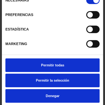
NECESARIAS
de
consentimiento
PREFERENCIAS
SUSCRIPCIÓN
SUSCRIPCIÓN
ESTADÍSTICA
CAPITALES DE
CAPITALES DE
PROVINCIA 3
PROVINCIA 4
MARKETING
949,00 €
949,00 €
Sólo para usuarios
Sólo para usuarios
registrados
registrados
Permitir todas
Permitir la selección
ORDENAR POR:
Denegar