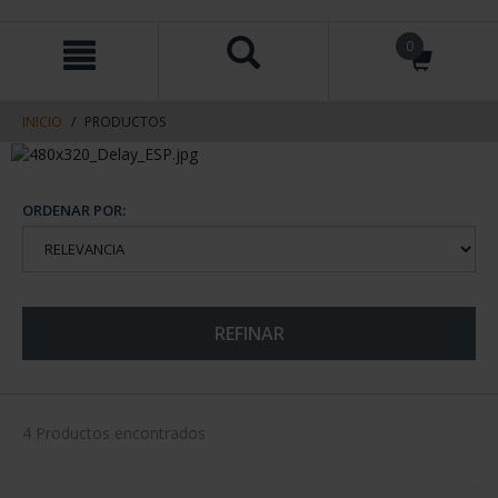
saltar
Saltar
0
al
al
contenido
men
de
navegacin
INICIO
PRODUCTOS
ORDENAR POR:
REFINAR
4 Productos encontrados