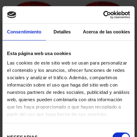
Consentimiento
Detalles
Acerca de las cookies
Esta página web usa cookies
SUSCRIPCIÓN
SUSCRIPCIÓN
Las cookies de este sitio web se usan para personalizar
CAPITALES DE
CAPITALES DE
el contenido y los anuncios, ofrecer funciones de redes
PROVINCIA 1
PROVINCIA 2
sociales y analizar el tráfico. Además, compartimos
949,00 €
949,00 €
información sobre el uso que haga del sitio web con
nuestros partners de redes sociales, publicidad y análisis
Sólo para usuarios
Sólo para usuarios
registrados
registrados
web, quienes pueden combinarla con otra información
que les haya proporcionado o que hayan recopilado a
partir del uso que haya hecho de sus servicios.
Selección