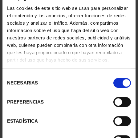
Las cookies de este sitio web se usan para personalizar
el contenido y los anuncios, ofrecer funciones de redes
ORDENAR POR:
sociales y analizar el tráfico. Además, compartimos
información sobre el uso que haga del sitio web con
nuestros partners de redes sociales, publicidad y análisis
web, quienes pueden combinarla con otra información
que les haya proporcionado o que hayan recopilado a
REFINAR
partir del uso que haya hecho de sus servicios.
Selección
1 Productos encontrados
NECESARIAS
de
consentimiento
PREFERENCIAS
ESTADÍSTICA