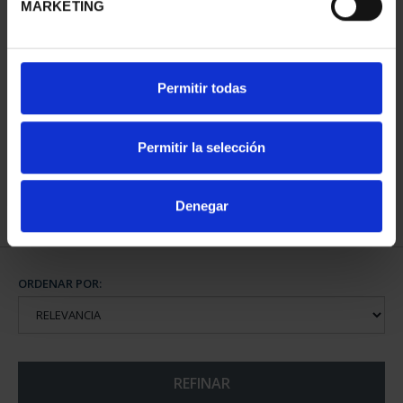
MARKETING
XIII SERIE
Permitir todas
IBEROAMERICANA -
MONEDA ESPA...
73,00 €
Permitir la selección
Denegar
ORDENAR POR:
REFINAR