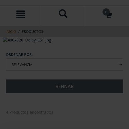
saltar
Saltar
0
al
al
contenido
men
de
navegacin
INICIO
PRODUCTOS
ORDENAR POR:
REFINAR
4 Productos encontrados