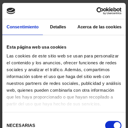
Consentimiento
Detalles
Acerca de las cookies
Esta página web usa cookies
Las cookies de este sitio web se usan para personalizar
CIUDADES PATRIMONIO
CIUDADES PATRIMONIO
el contenido y los anuncios, ofrecer funciones de redes
III - TARRAGONA
III - SEGOVIA
sociales y analizar el tráfico. Además, compartimos
73,00 €
73,00 €
información sobre el uso que haga del sitio web con
nuestros partners de redes sociales, publicidad y análisis
web, quienes pueden combinarla con otra información
que les haya proporcionado o que hayan recopilado a
partir del uso que haya hecho de sus servicios.
Selección
NECESARIAS
de