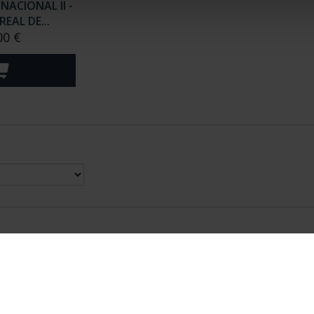
ACIONAL II -
EAL DE...
00 €
nes Legales
|
|
Ayuda
|