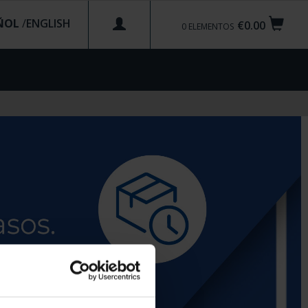
ÑOL
/
€0.00
0
ELEMENTOS