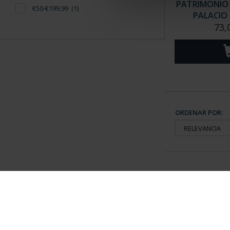
PATRIMONIO N
€50-€199,99
(1)
PALACIO R
73,
ORDENAR POR:
Información General
Contacto
|
Preguntas Frequentes (FAQs)
|
Aviso Legal
|
Condicio