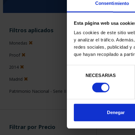
Consentimiento
Esta página web usa cookie
ORDENAR POR:
Filtros aplicados
Las cookies de este sitio we
y analizar el tráfico. Ademá
Monedas
redes sociales, publicidad y
que hayan recopilado a parti
Proof
1 Productos en
2014
Selección
NECESARIAS
de
Madrid
consentimiento
Patrimonio Nacional - Serie II
Denegar
Filtrar por Precio