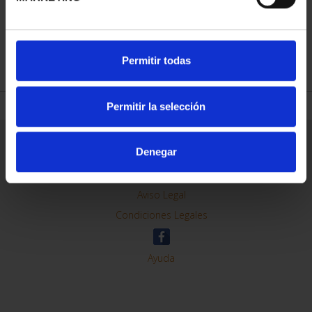
REFINAR
Permitir todas
Permitir la selección
Información General
Denegar
Contacto
Preguntas Frequentes (FAQs)
Aviso Legal
Condiciones Legales
Ayuda