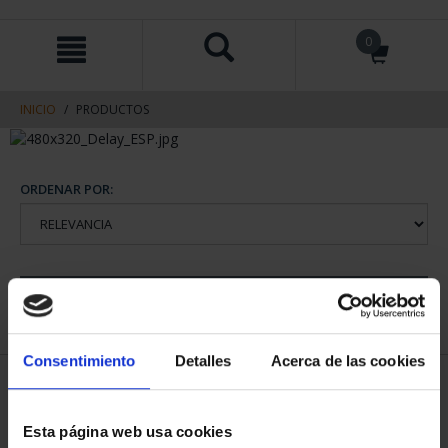
saltar
Saltar
0
al
al
contenido
men
de
navegacin
INICIO
PRODUCTOS
ORDENAR POR:
REFINAR
Consentimiento
Detalles
Acerca de las cookies
1 Productos encontrados
Esta página web usa cookies