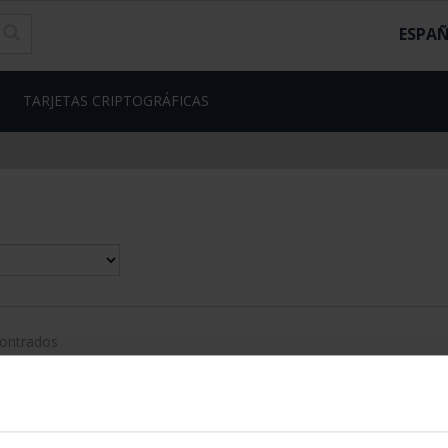
ESPA
TARJETAS CRIPTOGRÁFICAS
contrados