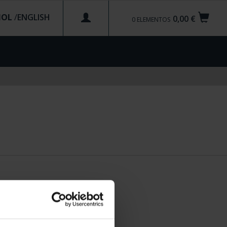
ÑOL
/
0,00 €
0
ELEMENTOS