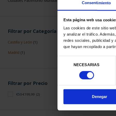
Ciudades Patrimonio Mundial
Consentimiento
Esta página web usa cookie
Las cookies de este sitio we
Filtrar por Categoría
y analizar el tráfico. Ademá
CIUDADES P
redes sociales, publicidad y
Castilla y León
(1)
ALCALÁ D
que hayan recopilado a parti
73,
Madrid
(1)
Selección
NECESARIAS
de
consentimiento
Filtrar por Precio
€50-€199,99
(2)
ORDENAR POR:
Denegar