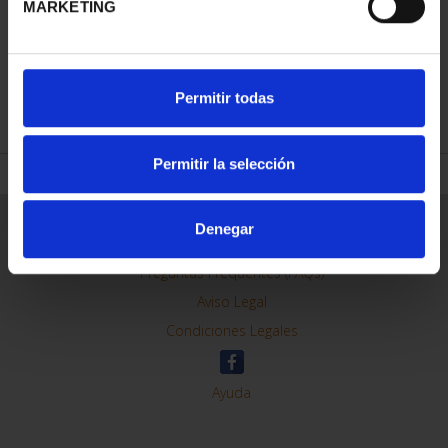
MARKETING
REFINAR
Permitir todas
Permitir la selección
Información General
Denegar
Contacto
Preguntas Frequentes (FAQs)
Aviso Legal
Condiciones Legales
Ayuda