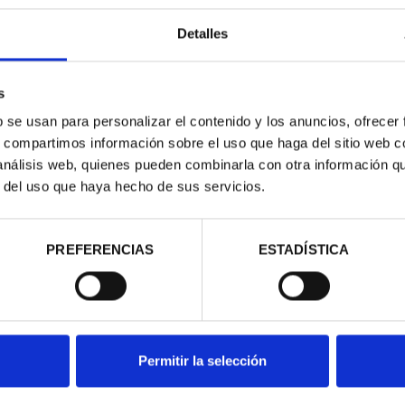
Detalles
s
b se usan para personalizar el contenido y los anuncios, ofrecer
NACIONAL I -
CAPITALES DE PROVINCIA
s, compartimos información sobre el uso que haga del sitio web 
CORIAL
COLECCION COMPLET...
 análisis web, quienes pueden combinarla con otra información q
00 €
3.796,00 €
r del uso que haya hecho de sus servicios.
PREFERENCIAS
ESTADÍSTICA
Permitir la selección