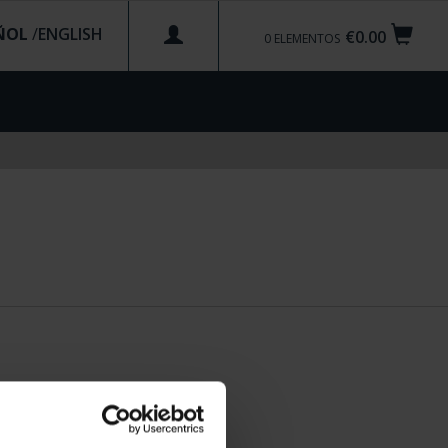
ÑOL
/
€0.00
0
ELEMENTOS