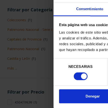
Filtrar por Categoría
Consentimiento
Colecciones
(1)
Esta página web usa cookie
Patrimonio Nacional - Serie I
(1)
Las cookies de este sitio we
PATRIMONIO 
y analizar el tráfico. Ademá
Capitales de Provincia
(1)
EL ES
redes sociales, publicidad y
73,
Patrimonio Nacional
(1)
que hayan recopilado a parti
Castilla y León
(1)
Selección
NECESARIAS
de
más ...
consentimiento
ORDENAR POR:
Filtrar por Precio
Denegar
€50-€199,99
(1)