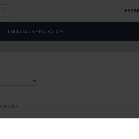
ESPA
TARJETAS CRIPTOGRÁFICAS
contrados