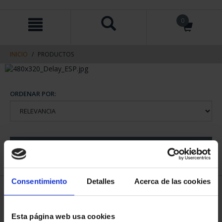
saltar
Saltar
0
al
al
contenido
men
de
navegacin
INICIO
PRODUCTOS
ORDENAR POR:
REFINAR
Consentimiento
Detalles
Acerca de las cookies
1 Productos encontrados
Esta página web usa cookies