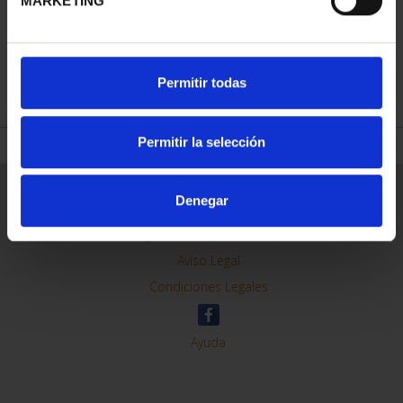
MARKETING
REFINAR
Permitir todas
Permitir la selección
Información General
Denegar
Contacto
Preguntas Frequentes (FAQs)
Aviso Legal
Condiciones Legales
Ayuda