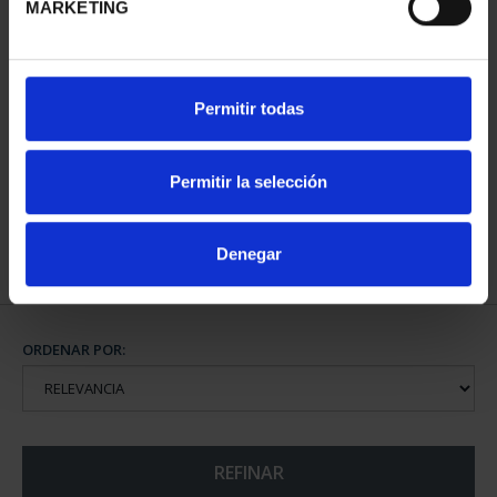
MARKETING
SUSCRIPCIÓN CIUDADES
CIUDADES PATRIMONIO
Permitir todas
PATRIMONIO DE LA
DE LA HUMANIDAD
HU...
COLE...
1.095,00 €
1.095,00 €
Permitir la selección
Sólo para usuarios
registrados
Denegar
ORDENAR POR:
REFINAR