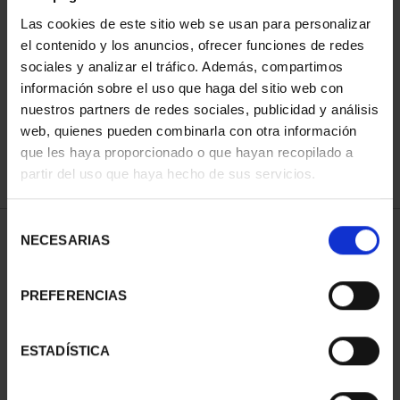
Las cookies de este sitio web se usan para personalizar
el contenido y los anuncios, ofrecer funciones de redes
ORDENAR POR:
sociales y analizar el tráfico. Además, compartimos
información sobre el uso que haga del sitio web con
nuestros partners de redes sociales, publicidad y análisis
web, quienes pueden combinarla con otra información
que les haya proporcionado o que hayan recopilado a
REFINAR
partir del uso que haya hecho de sus servicios.
Selección
2 Productos encontrados
NECESARIAS
de
consentimiento
PREFERENCIAS
ESTADÍSTICA