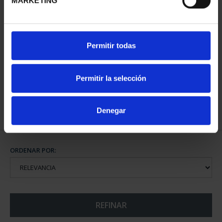
MARKETING
CIUDADES PATRIMONIO
SUSCRIPCIÓN CIUDADES
Permitir todas
- ÁVILA
PATRIMONIO DE LA
73,00 €
HU...
1.095,00 €
Permitir la selección
Sólo para usuarios
registrados
Denegar
ORDENAR POR:
REFINAR