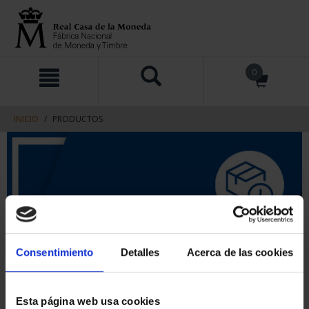
saltar
Saltar
0
al
al
contenido
men
de
navegacin
INICIO
PRODUCTOS
Consentimiento
Detalles
Acerca de las cookies
Esta página web usa cookies