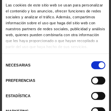
Las cookies de este sitio web se usan para personalizar
el contenido y los anuncios, ofrecer funciones de redes
ORDENAR POR:
sociales y analizar el tráfico. Además, compartimos
información sobre el uso que haga del sitio web con
nuestros partners de redes sociales, publicidad y análisis
web, quienes pueden combinarla con otra información
que les haya proporcionado o que hayan recopilado a
REFINAR
partir del uso que haya hecho de sus servicios.
Selección
NECESARIAS
de
2 Productos encontrados
consentimiento
PREFERENCIAS
ESTADÍSTICA