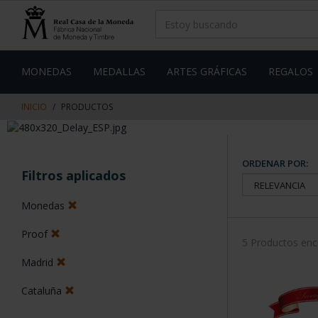
saltar
Saltar
al
al
contenido
men
de
navegacin
MONEDAS
MEDALLAS
ARTES GRÁFICAS
REGALOS
INICIO
PRODUCTOS
ORDENAR POR:
Filtros aplicados
Monedas
Proof
5 Productos en
Madrid
Cataluña