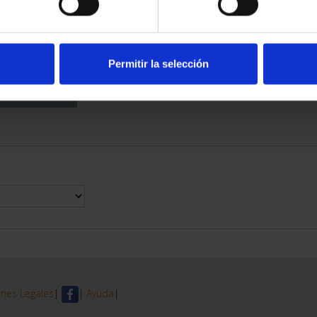
DE PROVINCIA
 COMPLET...
6,00 €
Permitir la selección
nes Legales
|
|
Ayuda
|