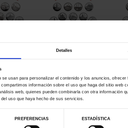
CAPITALES DE
SUSCRIPCIÓN CAPITALES DE
SUSC
NCIA 1
PROVINCIA 2
Detalles
00 €
949,00 €
ios registrados
Sólo para usuarios registrados
Sólo 
s
b se usan para personalizar el contenido y los anuncios, ofrecer
s, compartimos información sobre el uso que haga del sitio web 
 análisis web, quienes pueden combinarla con otra información q
r del uso que haya hecho de sus servicios.
PREFERENCIAS
ESTADÍSTICA