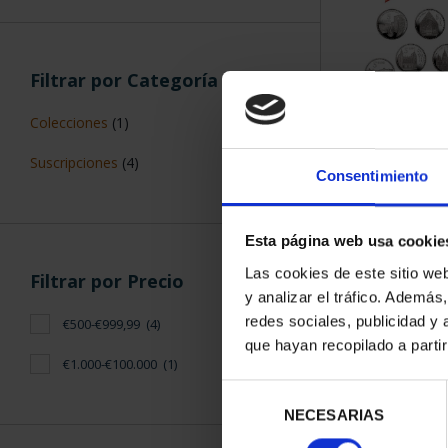
Filtrar por Categoría
Colecciones
(1)
SUSCRIPCIÓN 
Suscripciones
(4)
PROVI
Consentimiento
949,
Sólo para usuar
Esta página web usa cookie
Las cookies de este sitio we
Filtrar por Precio
y analizar el tráfico. Ademá
redes sociales, publicidad y
€500-€999,99
(4)
que hayan recopilado a parti
€1.000-€100.000
(1)
Selección
NECESARIAS
de
consentimiento