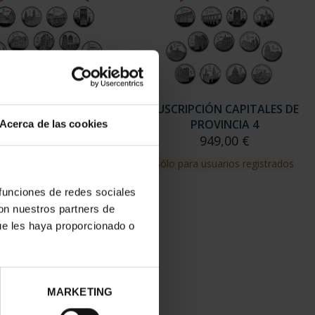
RIPCIÓN CAPITALES DE
SUSCRIPCIÓN CAPITALES DE
PROVINCIA 3
PROVINCIA 4
Acerca de las cookies
949,00 €
949,00 €
para usuarios registrados
Sólo para usuarios registrados
 funciones de redes sociales
con nuestros partners de
ue les haya proporcionado o
MARKETING