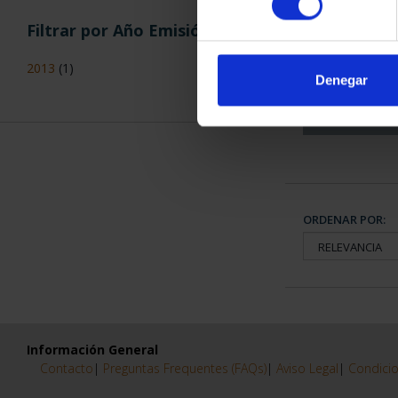
Filtrar por Año Emisión
CAPITALES 
COLECCION
2013
(1)
3.79
Denegar
ORDENAR POR:
Información General
Contacto
|
Preguntas Frequentes (FAQs)
|
Aviso Legal
|
Condicio