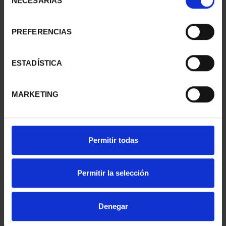
NECESARIAS
de
consentimiento
PREFERENCIAS
SUSCRIPCIÓN
SUSCRIPCIÓN
CAPITALES DE
CAPITALES DE
PROVINCIA 1
PROVINCIA 2
ESTADÍSTICA
949,00 €
949,00 €
Sólo para usuarios
Sólo para usuarios
MARKETING
registrados
registrados
Permitir todas
Permitir la selección
Denegar