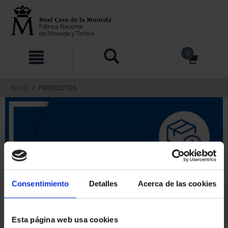
saltar
Saltar
0
al
al
contenido
men
de
navegacin
INICIO
PRODUCTOS
Consentimiento
Detalles
Acerca de las cookies
Esta página web usa cookies