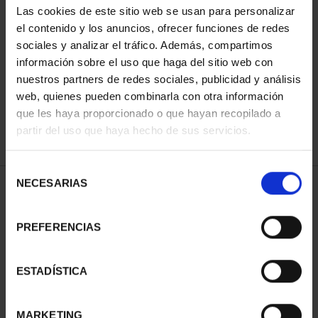
Las cookies de este sitio web se usan para personalizar
el contenido y los anuncios, ofrecer funciones de redes
sociales y analizar el tráfico. Además, compartimos
ORDENAR POR:
información sobre el uso que haga del sitio web con
nuestros partners de redes sociales, publicidad y análisis
web, quienes pueden combinarla con otra información
que les haya proporcionado o que hayan recopilado a
REFINAR
partir del uso que haya hecho de sus servicios.
Selección
NECESARIAS
de
2 Productos encontrados
consentimiento
PREFERENCIAS
ESTADÍSTICA
MARKETING