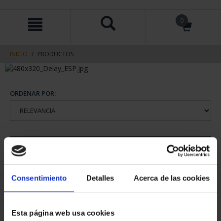
saltar
Saltar
0
al
al
contenido
men
de
navegacin
INICIO
PRODUCTOS
ORDENAR POR:
REFINAR
Consentimiento
Detalles
Acerca de las cookies
1 Productos encontrados
Esta página web usa cookies