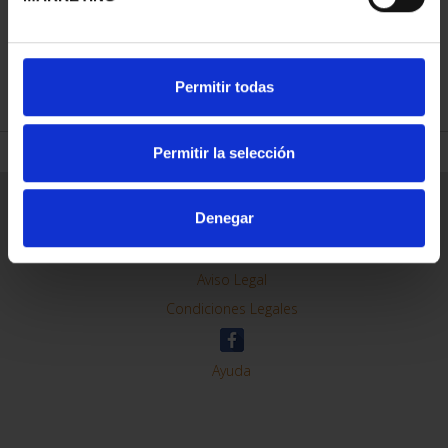
REFINAR
Permitir todas
Permitir la selección
Información General
Denegar
Contacto
Preguntas Frequentes (FAQs)
Aviso Legal
Condiciones Legales
Ayuda