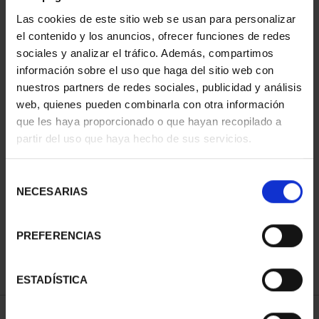
ORDENAR POR:
Las cookies de este sitio web se usan para personalizar
el contenido y los anuncios, ofrecer funciones de redes
sociales y analizar el tráfico. Además, compartimos
información sobre el uso que haga del sitio web con
nuestros partners de redes sociales, publicidad y análisis
REFINAR
web, quienes pueden combinarla con otra información
que les haya proporcionado o que hayan recopilado a
partir del uso que haya hecho de sus servicios.
1 Productos encontrados
Selección
NECESARIAS
de
consentimiento
PREFERENCIAS
ESTADÍSTICA